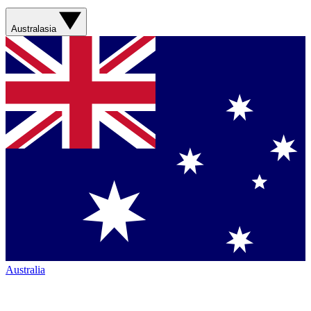
Australasia
Australia