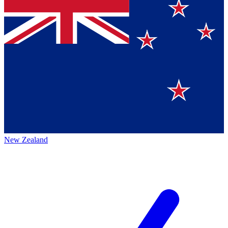
New Zealand