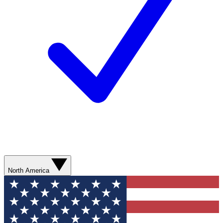
North America