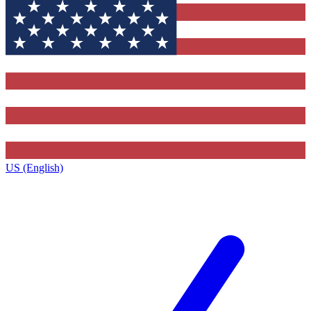
US (English)