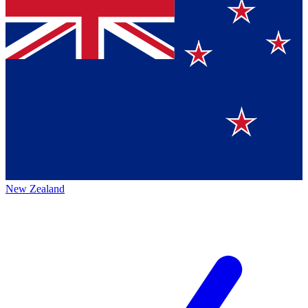
New Zealand