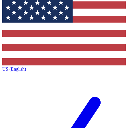
US (English)