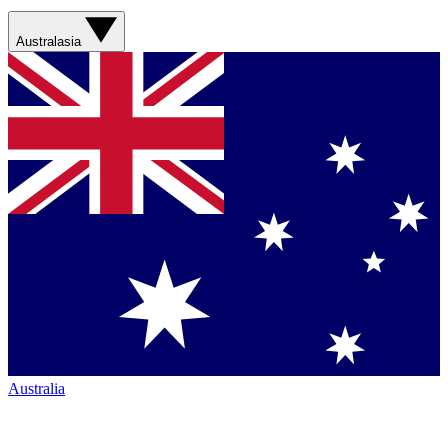
Australasia
Australia