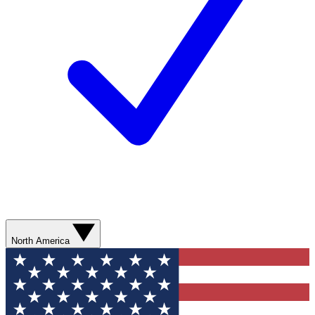
North America