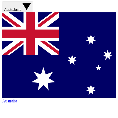
Australasia
Australia