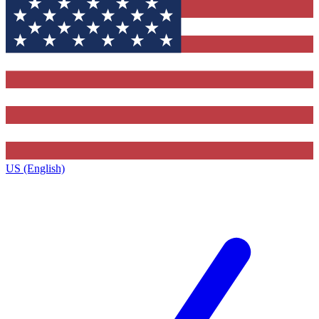
US (English)