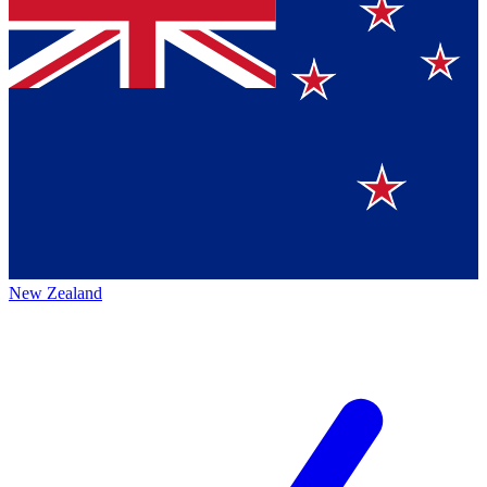
New Zealand