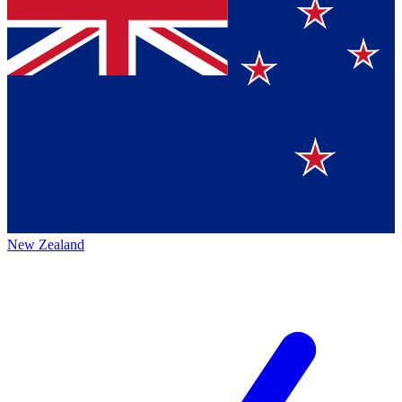
New Zealand