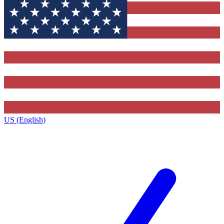
US (English)