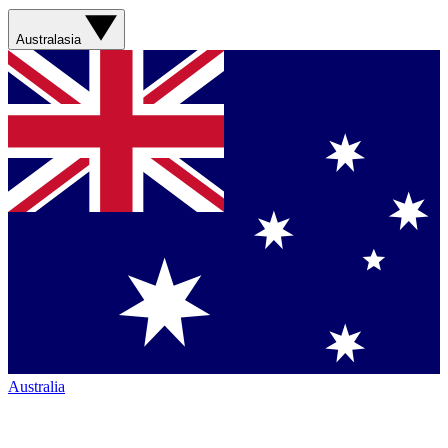
Australasia
Australia