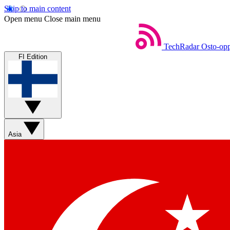
Skip to main content
Open menu
Close main menu
TechRadar
Osto-opp
FI Edition
Asia