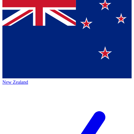
New Zealand