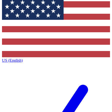
US (English)