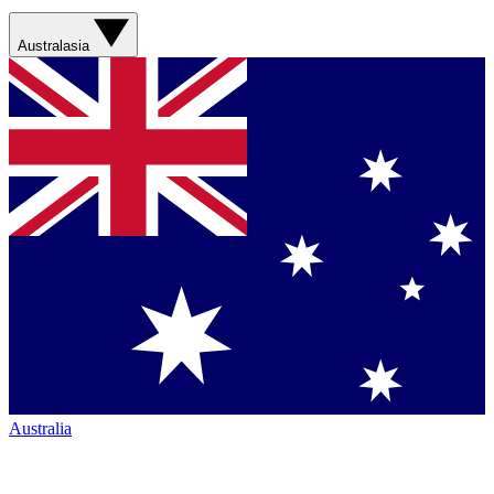
Australasia
Australia