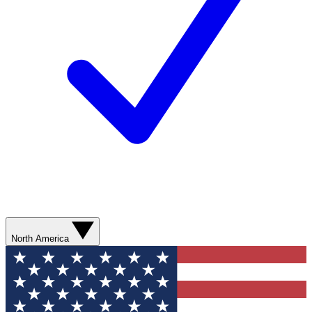
North America