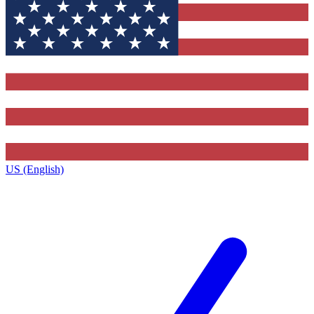
US (English)