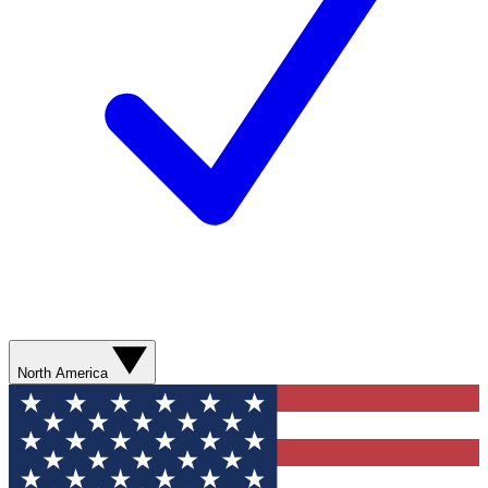
North America