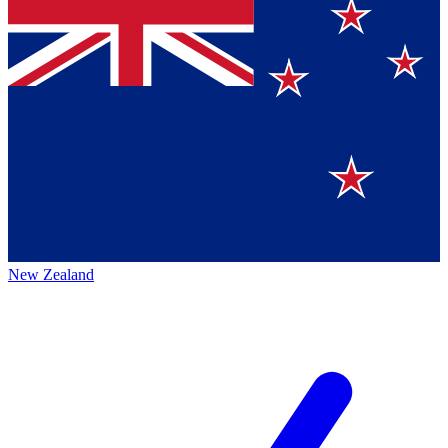
New Zealand