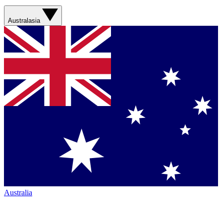
Australasia
Australia