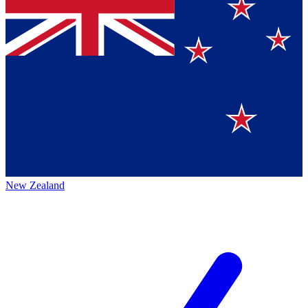
New Zealand