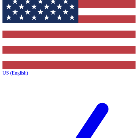
US (English)