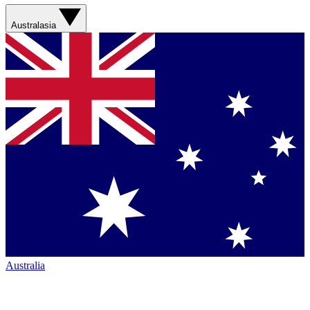
Australasia
Australia