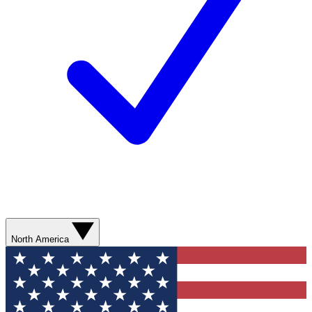
North America