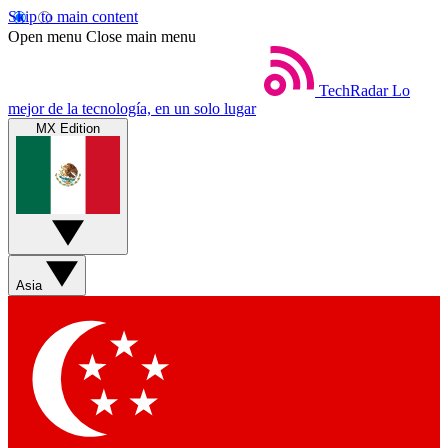
Skip to main content
Open menu
Close main menu
TechRadar
Lo
mejor de la tecnología, en un solo lugar
MX Edition
Asia