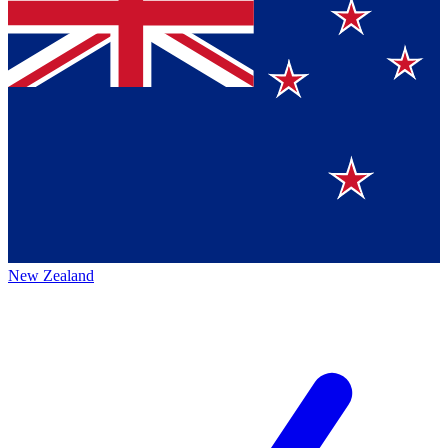
New Zealand