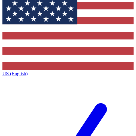
US (English)