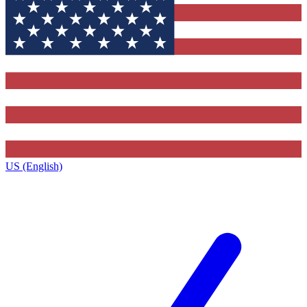
US (English)