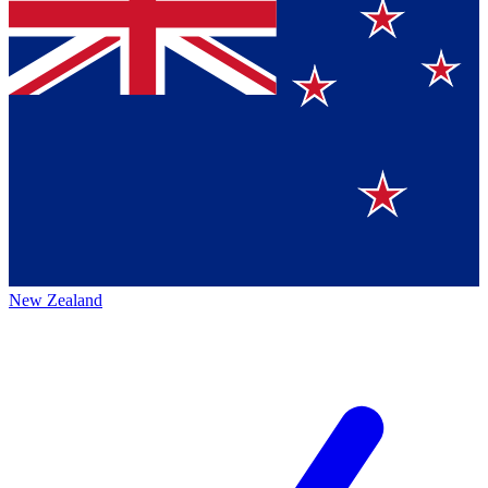
New Zealand