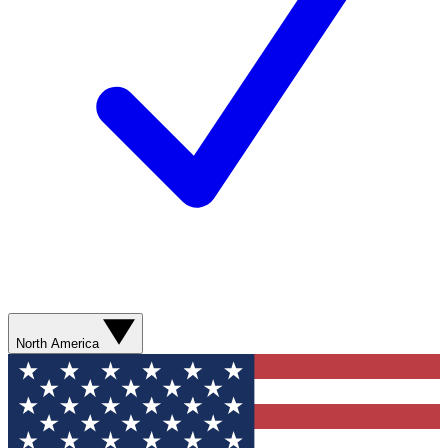
North America