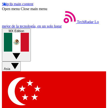
Skip to main content
Open menu
Close main menu
TechRadar
Lo
mejor de la tecnología, en un solo lugar
MX Edition
Asia