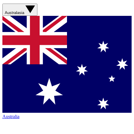
Australasia
Australia