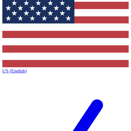
US (English)