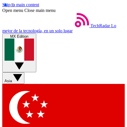
Skip to main content
Open menu
Close main menu
TechRadar
Lo
mejor de la tecnología, en un solo lugar
MX Edition
Asia