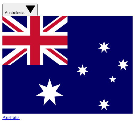
Australasia
Australia