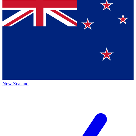
New Zealand