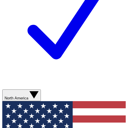
North America