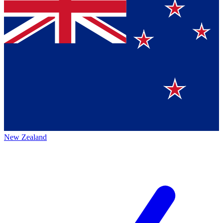
New Zealand