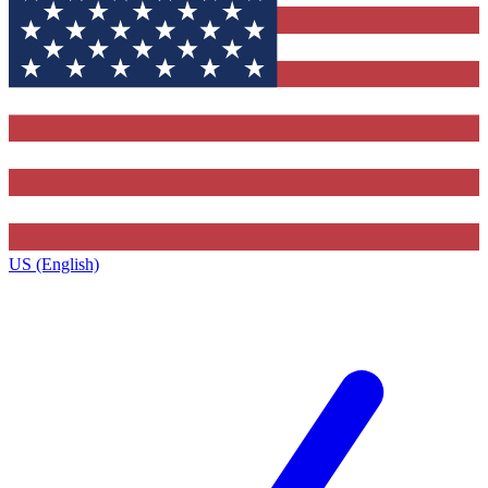
US (English)