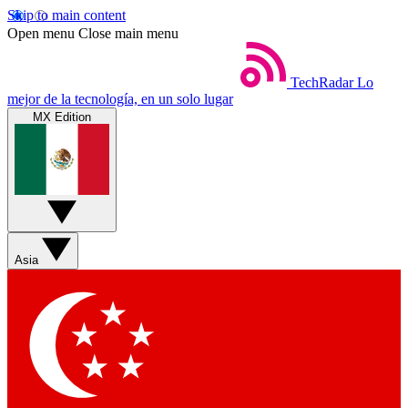
Skip to main content
Open menu
Close main menu
TechRadar
Lo
mejor de la tecnología, en un solo lugar
MX Edition
Asia