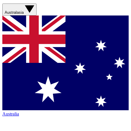
Australasia
Australia