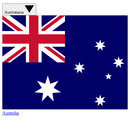
Australasia
Australia