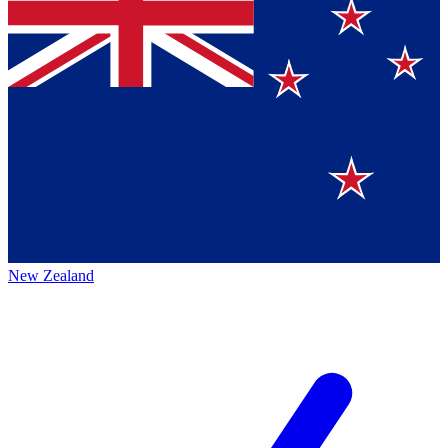
New Zealand