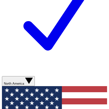
North America