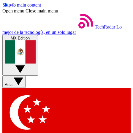
Skip to main content
Open menu
Close main menu
TechRadar
Lo
mejor de la tecnología, en un solo lugar
MX Edition
Asia