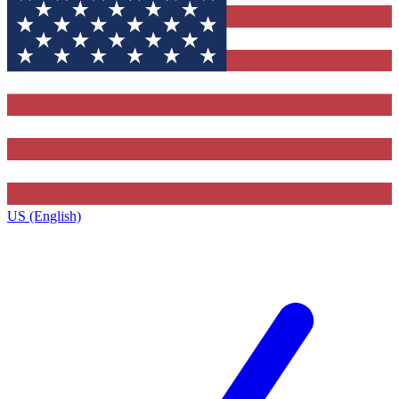
US (English)