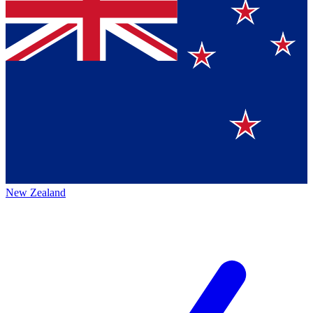
New Zealand