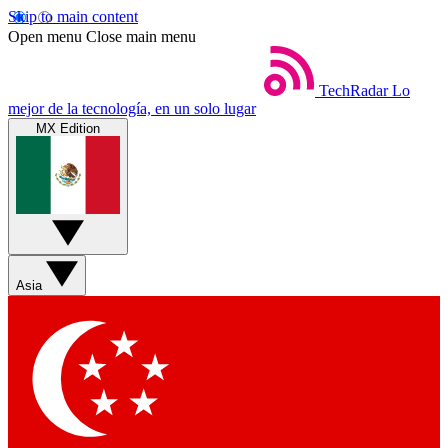
Skip to main content
Open menu
Close main menu
TechRadar
Lo
mejor de la tecnología, en un solo lugar
MX Edition
Asia