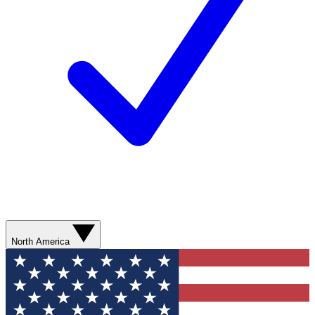
North America