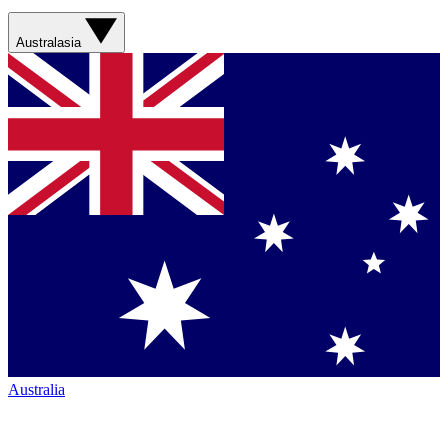
Australasia
Australia