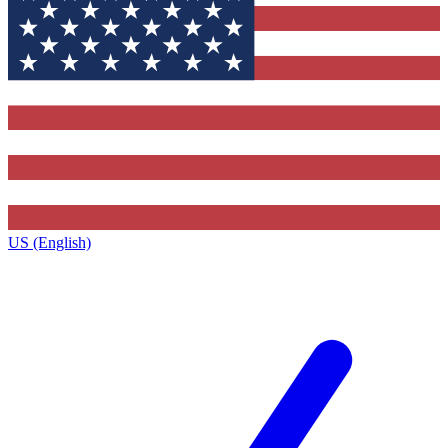
US (English)