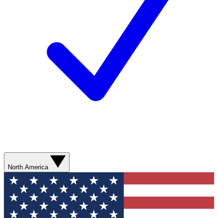
North America