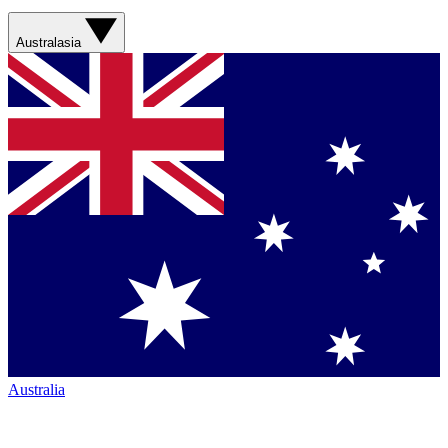
Australasia
Australia