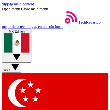
Skip to main content
Open menu
Close main menu
TechRadar
Lo
mejor de la tecnología, en un solo lugar
MX Edition
Asia