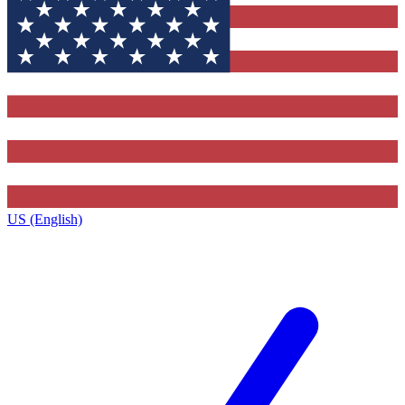
US (English)