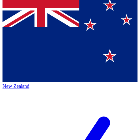
New Zealand