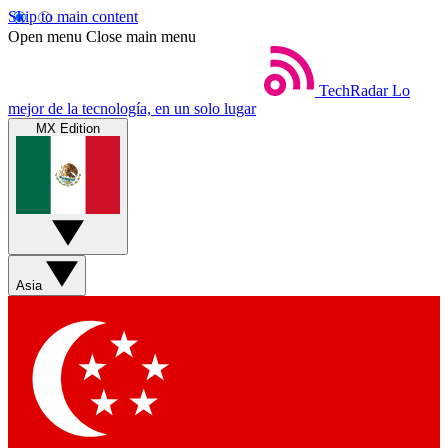
Skip to main content
Open menu
Close main menu
TechRadar
Lo
mejor de la tecnología, en un solo lugar
MX Edition
Asia