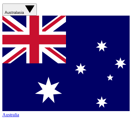
Australasia
Australia