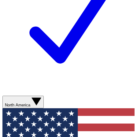
North America