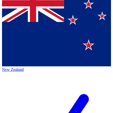
New Zealand