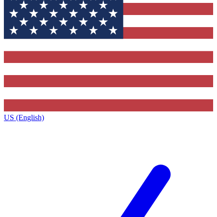
US (English)