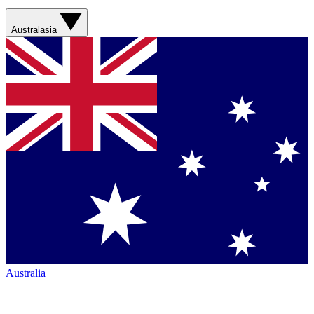
Australasia
Australia