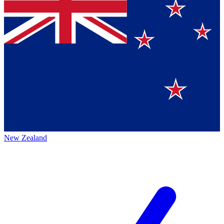
New Zealand