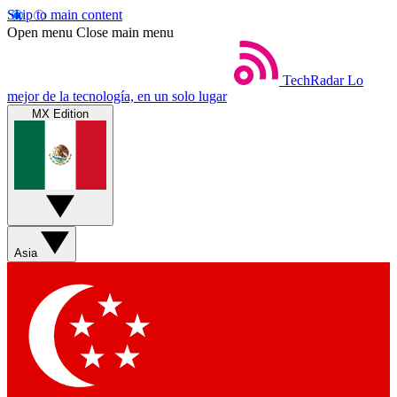
Skip to main content
Open menu
Close main menu
TechRadar
Lo
mejor de la tecnología, en un solo lugar
MX Edition
Asia