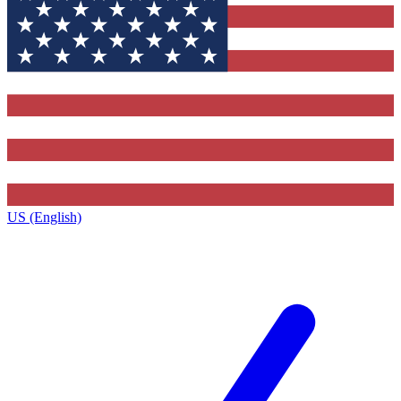
US (English)