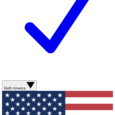
North America