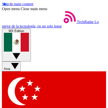
Skip to main content
Open menu
Close main menu
TechRadar
Lo
mejor de la tecnología, en un solo lugar
MX Edition
Asia