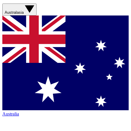
Australasia
Australia