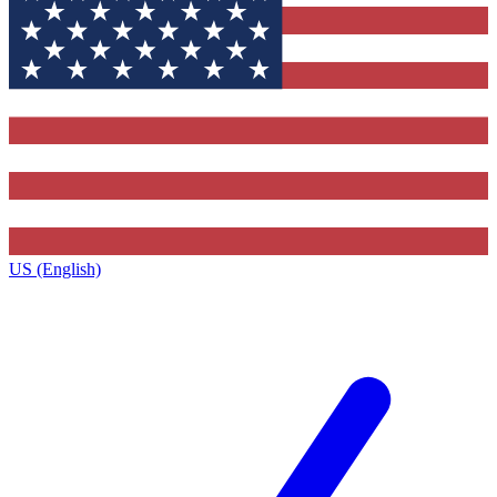
US (English)