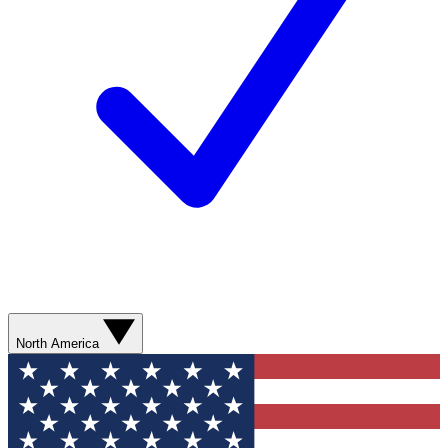
North America