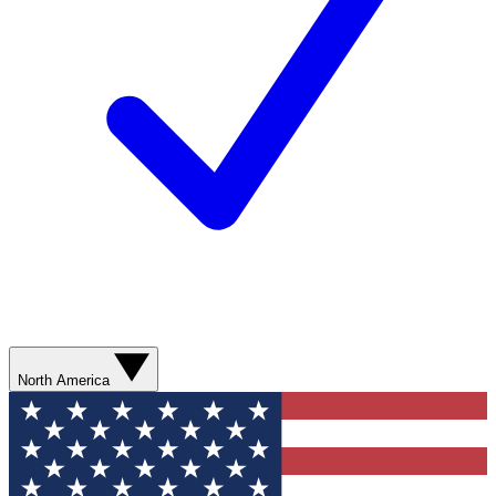
North America