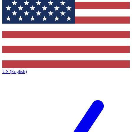
US (English)