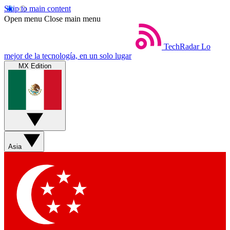
Skip to main content
Open menu
Close main menu
TechRadar
Lo
mejor de la tecnología, en un solo lugar
MX Edition
Asia