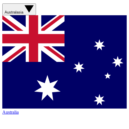
Australasia
Australia