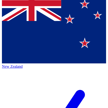
New Zealand