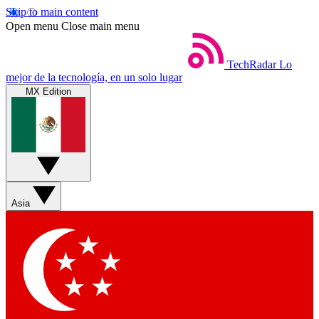
Skip to main content
Open menu
Close main menu
TechRadar
Lo
mejor de la tecnología, en un solo lugar
MX Edition
Asia