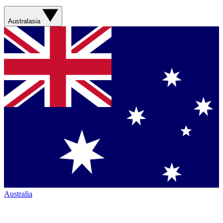
Australasia
Australia