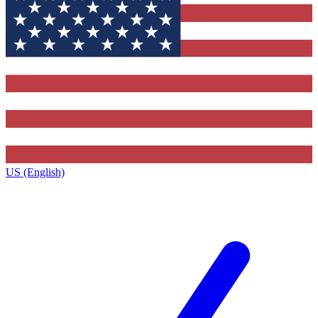
US (English)