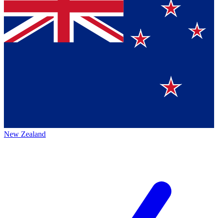
New Zealand