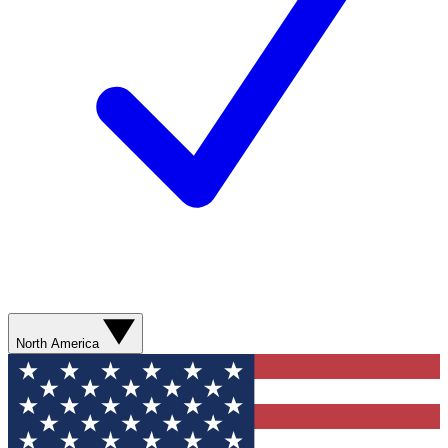
North America