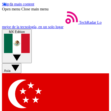
Skip to main content
Open menu
Close main menu
TechRadar
Lo
mejor de la tecnología, en un solo lugar
MX Edition
Asia