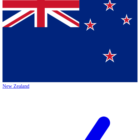
New Zealand