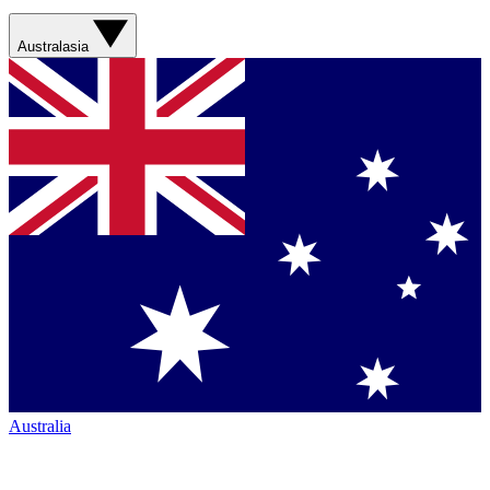
Australasia
Australia