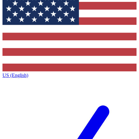
US (English)