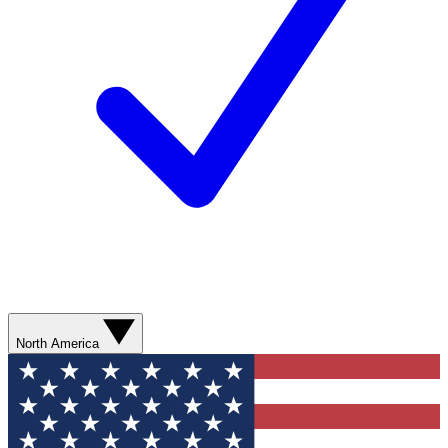
North America