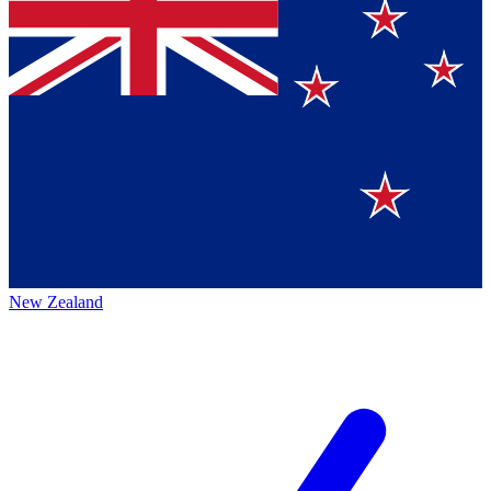
New Zealand