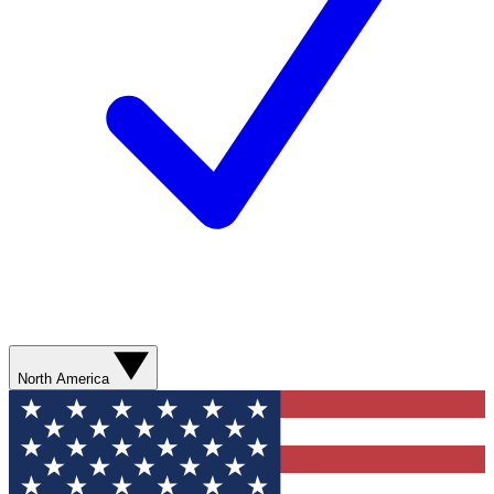
North America