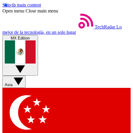
Skip to main content
Open menu
Close main menu
TechRadar
Lo
mejor de la tecnología, en un solo lugar
MX Edition
Asia