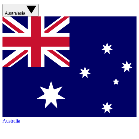
Australasia
Australia