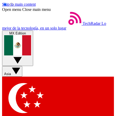
Skip to main content
Open menu
Close main menu
TechRadar
Lo
mejor de la tecnología, en un solo lugar
MX Edition
Asia