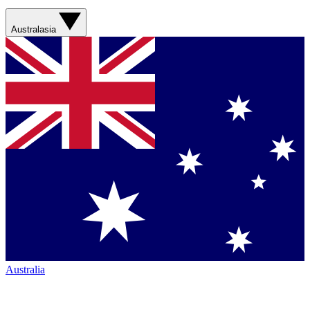
Australasia
Australia