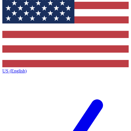
US (English)