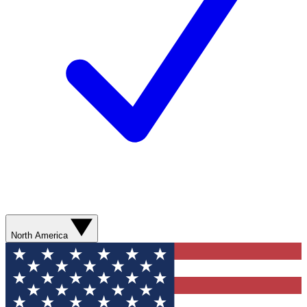
North America