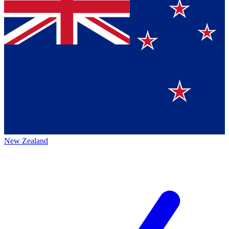
New Zealand