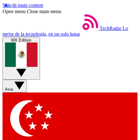
Skip to main content
Open menu
Close main menu
TechRadar
Lo
mejor de la tecnología, en un solo lugar
MX Edition
Asia