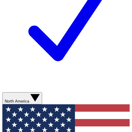
North America