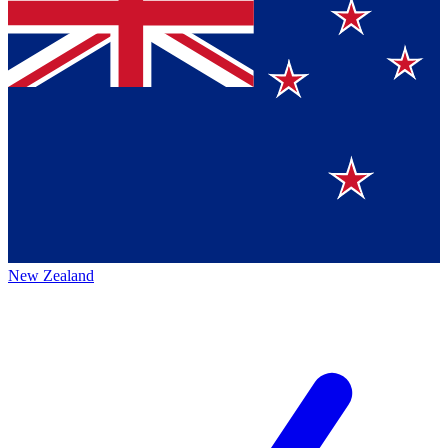
New Zealand