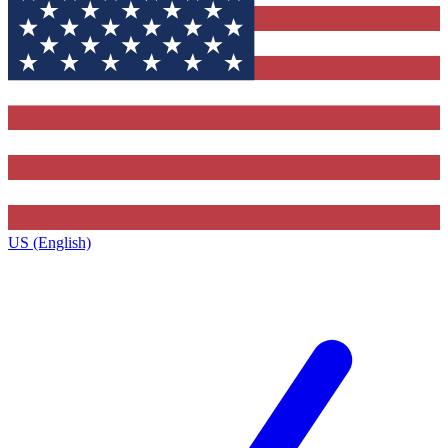
US (English)