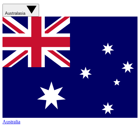
Australasia
Australia