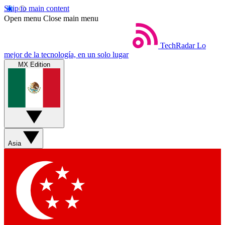
Skip to main content
Open menu
Close main menu
TechRadar
Lo
mejor de la tecnología, en un solo lugar
MX Edition
Asia