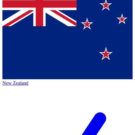
New Zealand