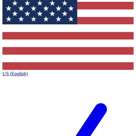
US (English)