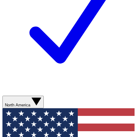
North America