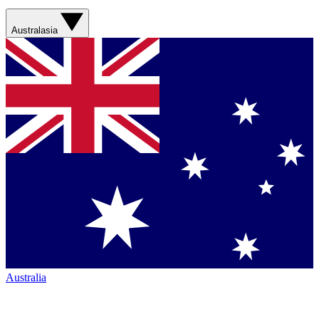
Australasia
Australia