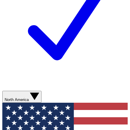
North America