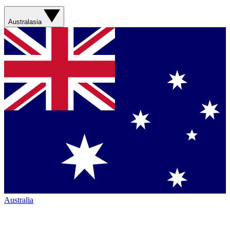
Australasia
Australia