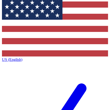
US (English)