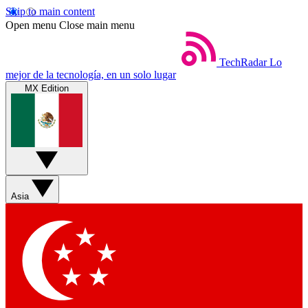
Skip to main content
Open menu
Close main menu
TechRadar
Lo
mejor de la tecnología, en un solo lugar
MX Edition
Asia