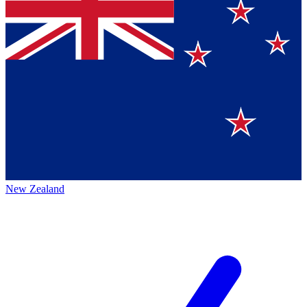
New Zealand