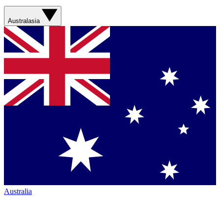
Australasia
Australia