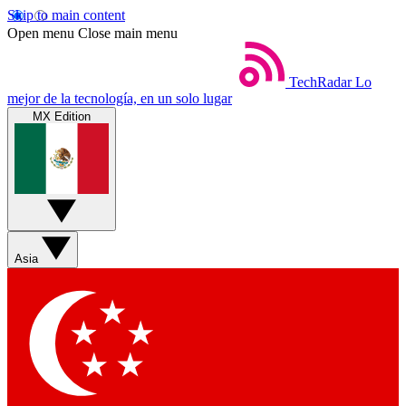
Skip to main content
Open menu
Close main menu
TechRadar
Lo
mejor de la tecnología, en un solo lugar
MX Edition
Asia