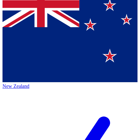
New Zealand