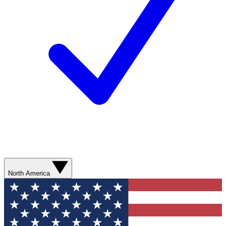
North America