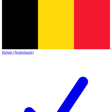
België (Nederlands)