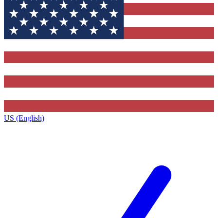
US (English)