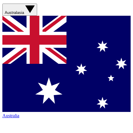
Australasia
Australia