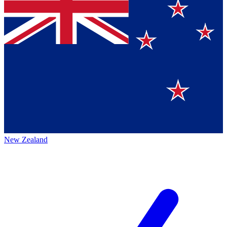
New Zealand