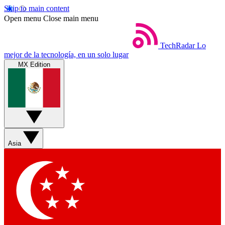
Skip to main content
Open menu
Close main menu
TechRadar
Lo
mejor de la tecnología, en un solo lugar
MX Edition
Asia