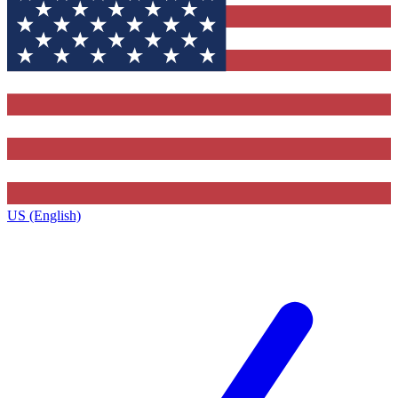
US (English)