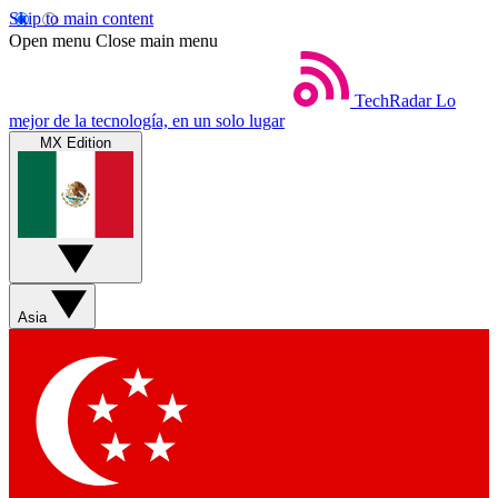
Skip to main content
Open menu
Close main menu
TechRadar
Lo
mejor de la tecnología, en un solo lugar
MX Edition
Asia