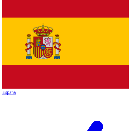
España