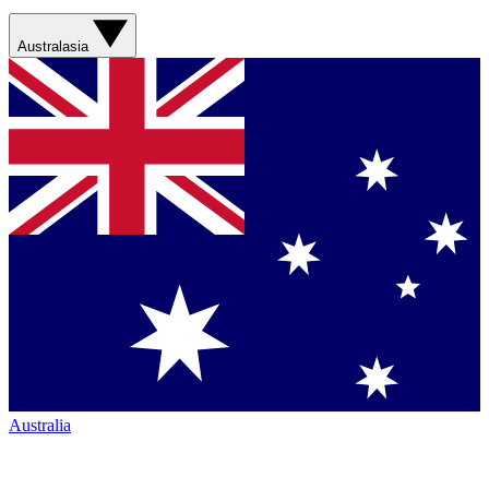
Australasia
Australia