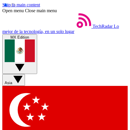
Skip to main content
Open menu
Close main menu
TechRadar
Lo
mejor de la tecnología, en un solo lugar
MX Edition
Asia