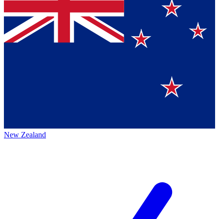
New Zealand