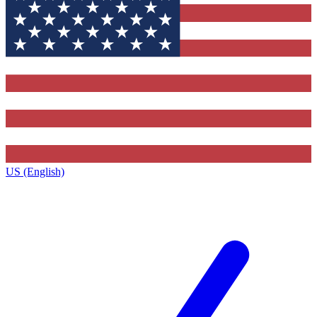
US (English)