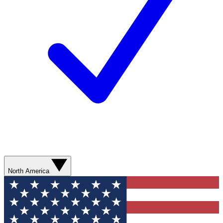
North America