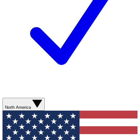
North America