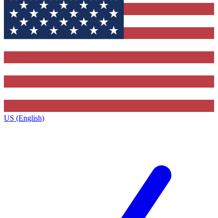
US (English)