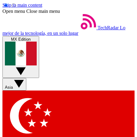
Skip to main content
Open menu
Close main menu
TechRadar
Lo
mejor de la tecnología, en un solo lugar
MX Edition
Asia