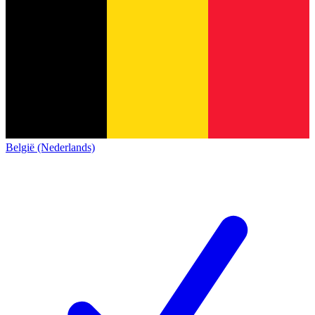
België (Nederlands)