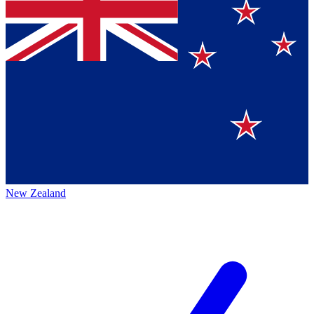
New Zealand