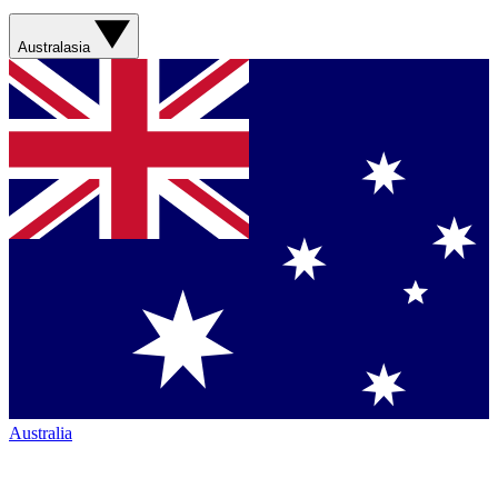
Australasia
Australia