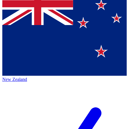
New Zealand