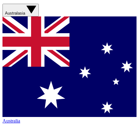
Australasia
Australia