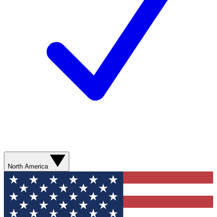
North America