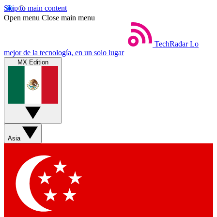
Skip to main content
Open menu
Close main menu
TechRadar
Lo
mejor de la tecnología, en un solo lugar
MX Edition
Asia