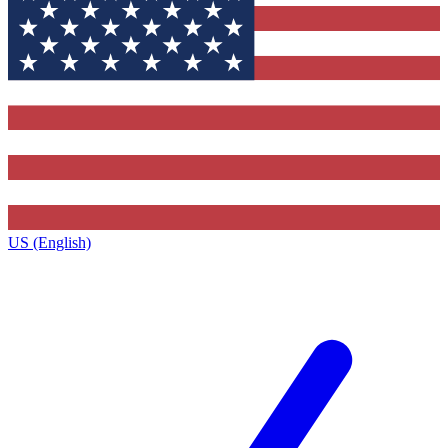
US (English)