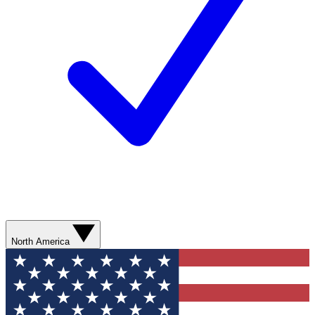
North America