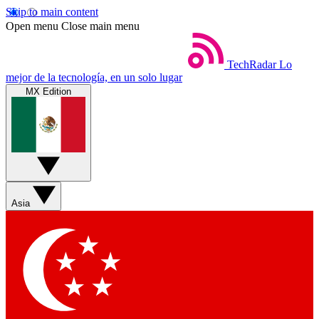
Skip to main content
Open menu
Close main menu
TechRadar
Lo
mejor de la tecnología, en un solo lugar
MX Edition
Asia