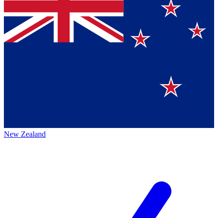
New Zealand