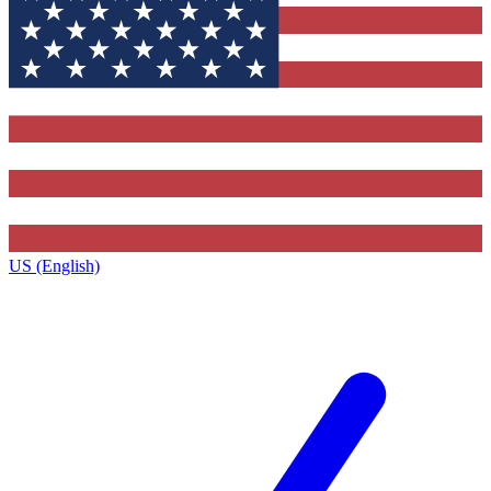
US (English)