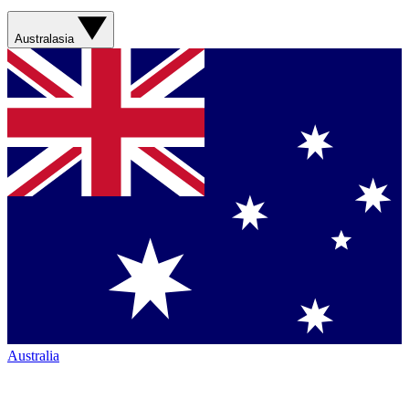
Australasia
Australia