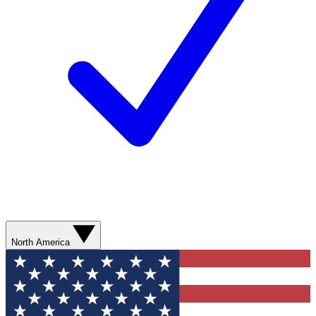
North America