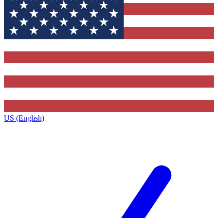
US (English)