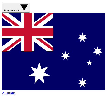
Australasia
Australia