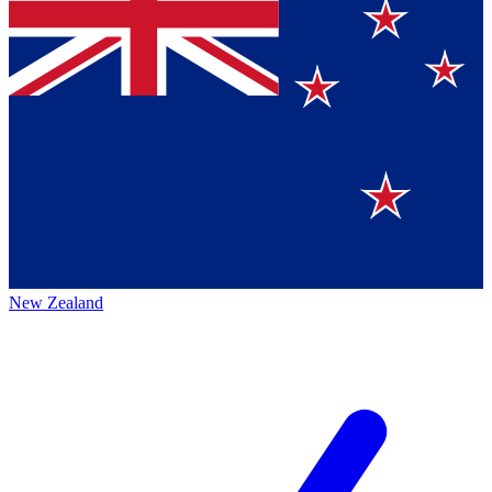
New Zealand