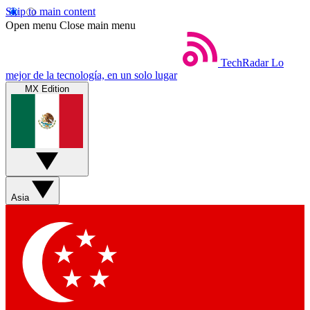
Skip to main content
Open menu
Close main menu
TechRadar
Lo
mejor de la tecnología, en un solo lugar
MX Edition
Asia