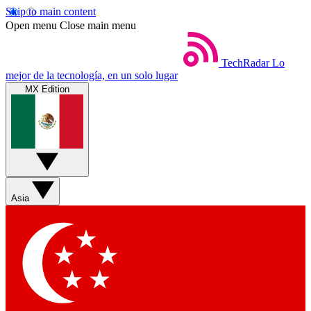
Skip to main content
Open menu
Close main menu
TechRadar
Lo
mejor de la tecnología, en un solo lugar
MX Edition
Asia