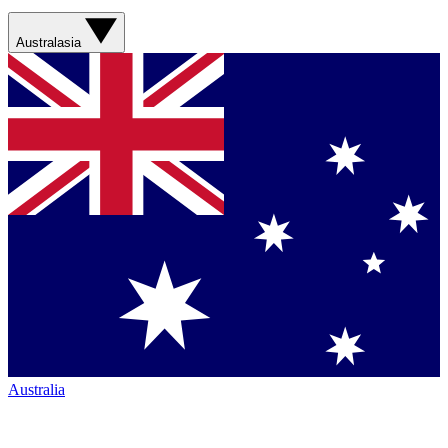
Australasia
Australia