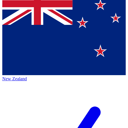
New Zealand