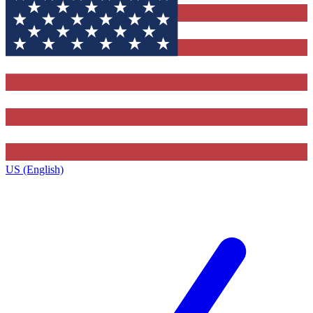
US (English)