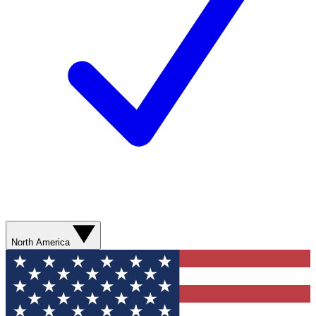
North America