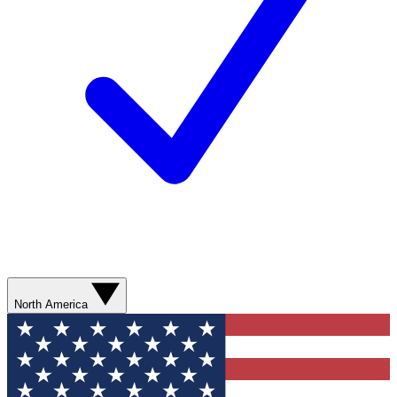
North America