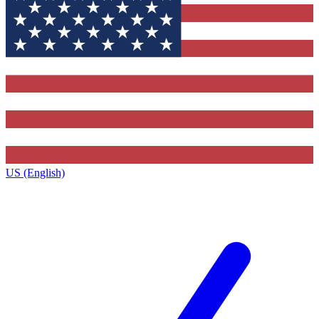
US (English)