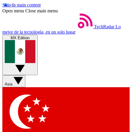
Skip to main content
Open menu
Close main menu
TechRadar
Lo
mejor de la tecnología, en un solo lugar
MX Edition
Asia