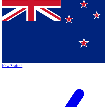
New Zealand