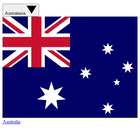
Australasia
Australia