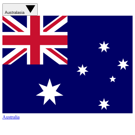
Australasia
Australia