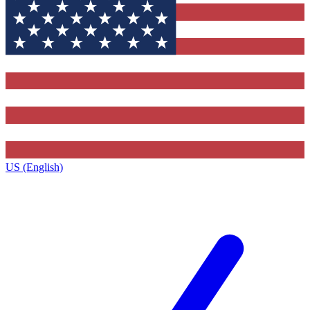
US (English)