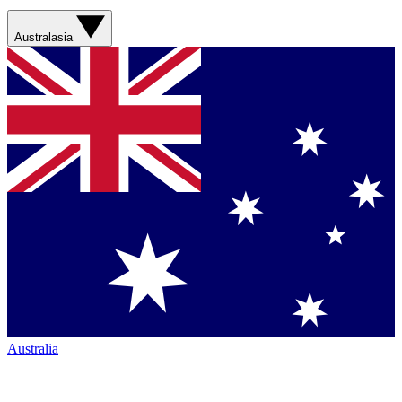
Australasia
Australia