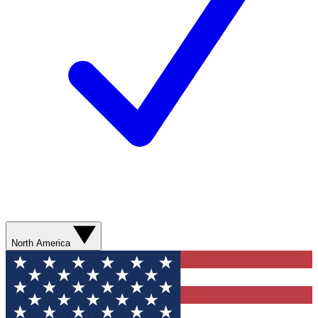
North America