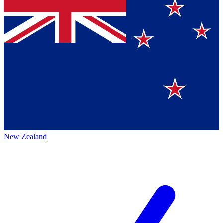
New Zealand