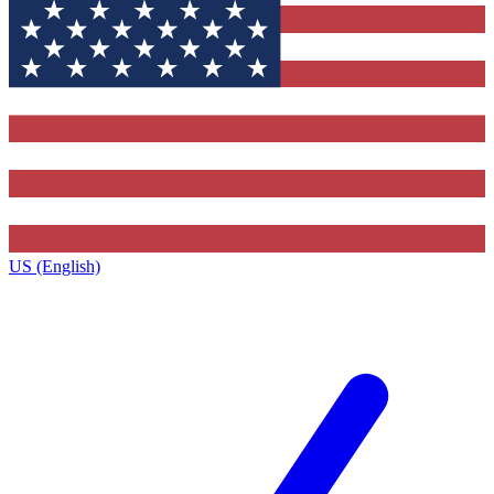
US (English)