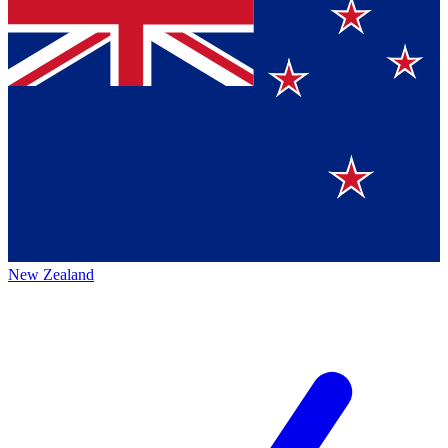
New Zealand