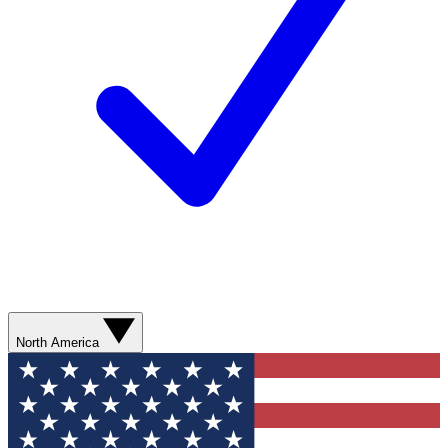
North America