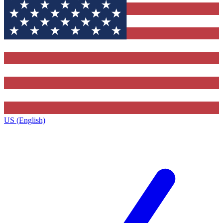
US (English)