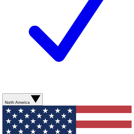
North America