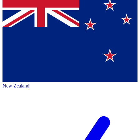
New Zealand