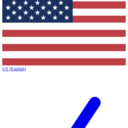
US (English)