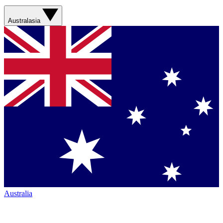
Australasia
Australia