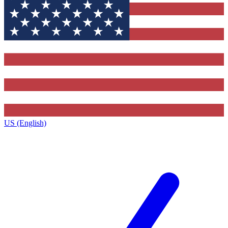
US (English)