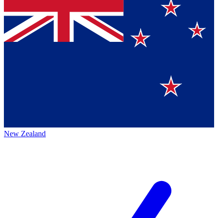
New Zealand