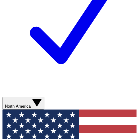
North America