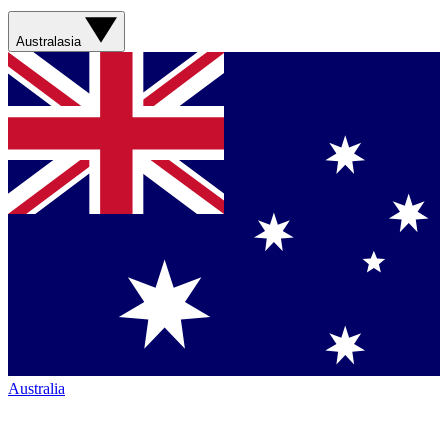
Australasia
Australia