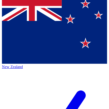
New Zealand