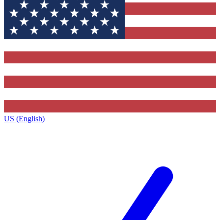
US (English)