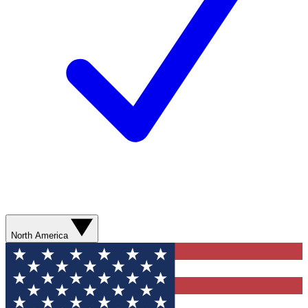
North America