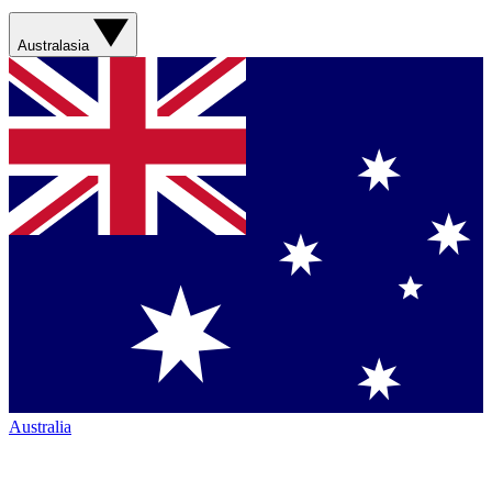
Australasia
Australia