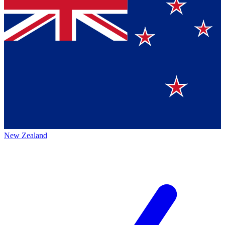
New Zealand