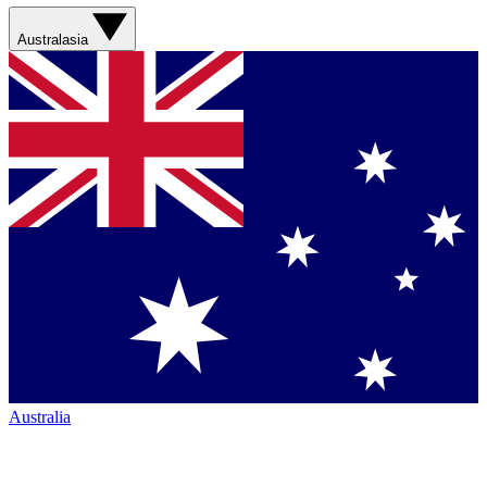
Australasia
Australia