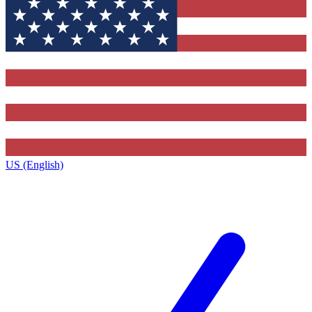
US (English)