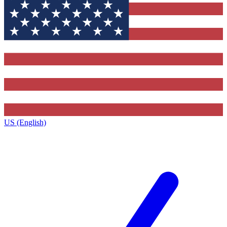
US (English)