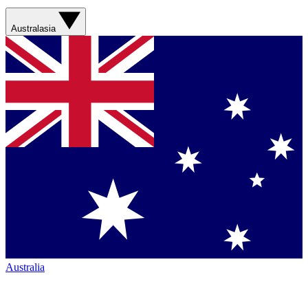
Australasia
Australia