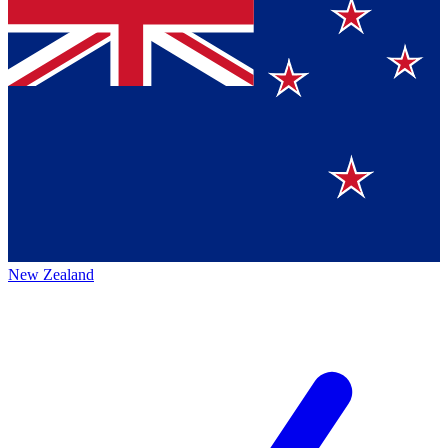
New Zealand