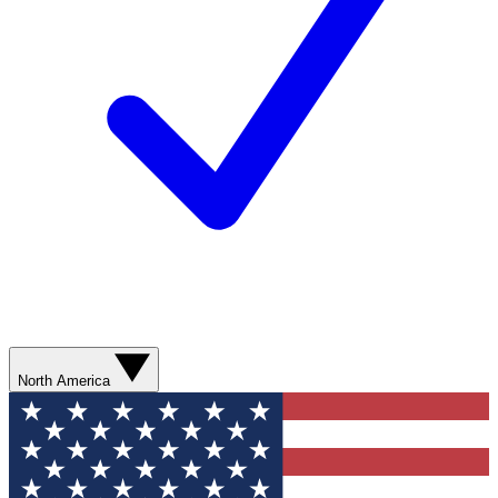
North America