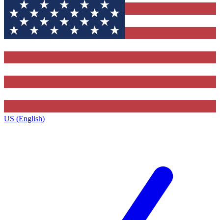
US (English)