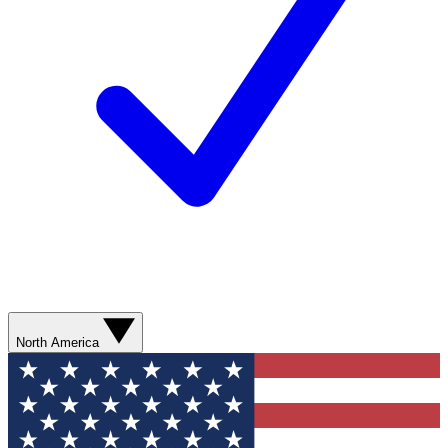
North America