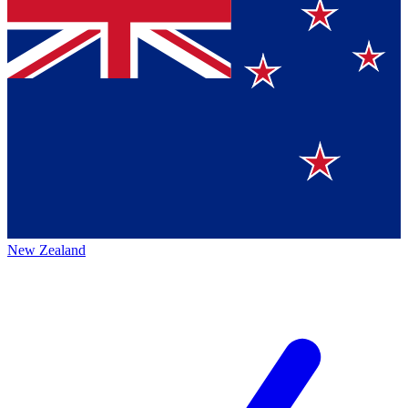
New Zealand