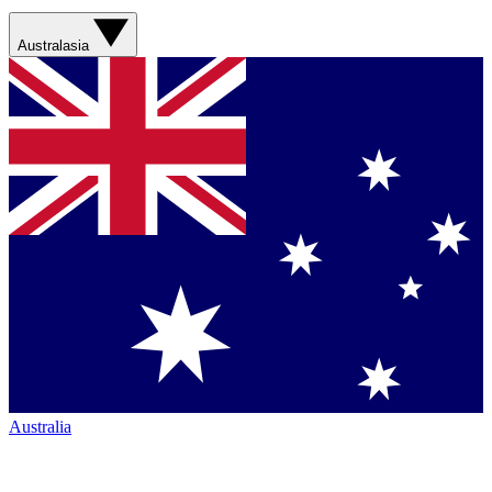
Australasia
Australia