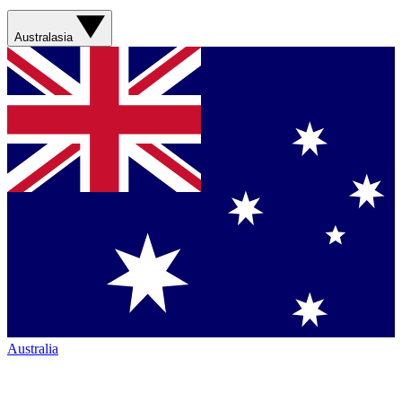
Australasia
Australia