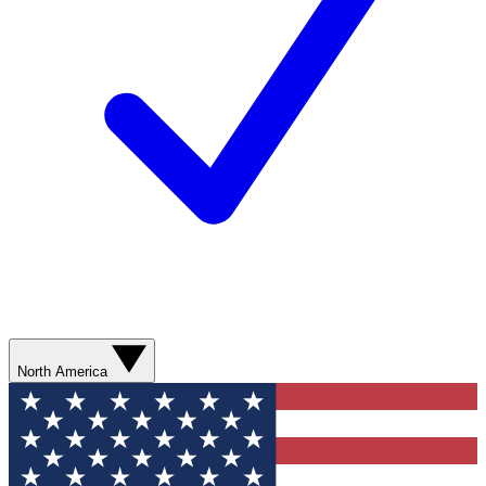
North America