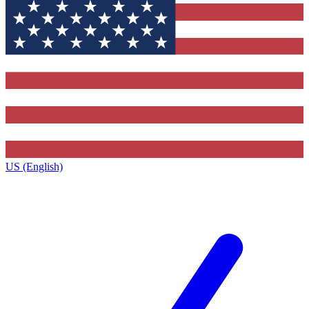
US (English)