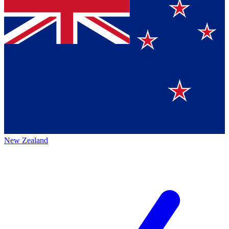
New Zealand