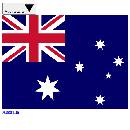
Australasia
Australia