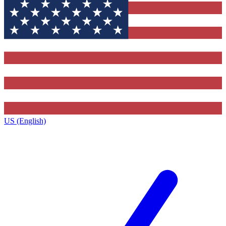
US (English)