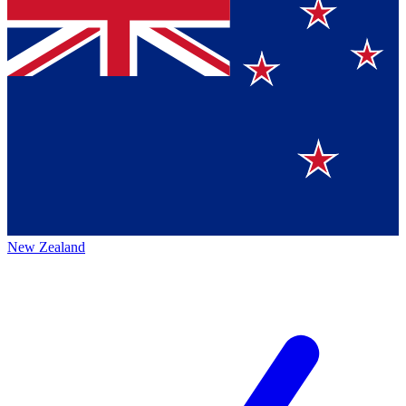
New Zealand