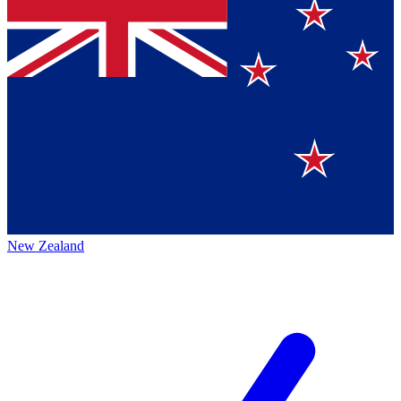
New Zealand