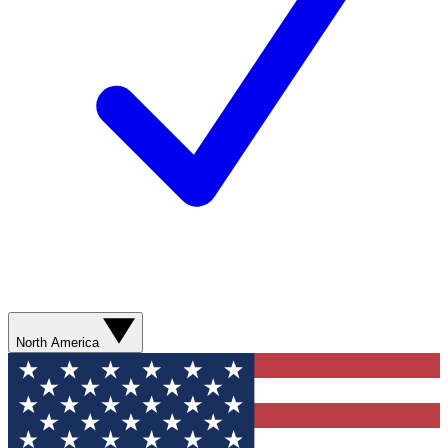
North America