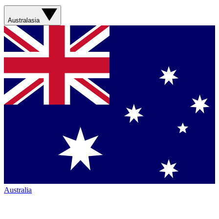
Australasia
Australia