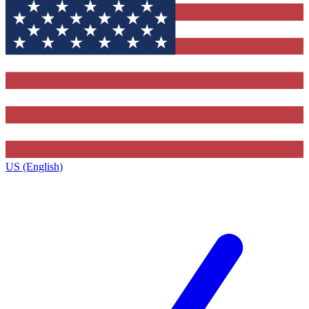
US (English)