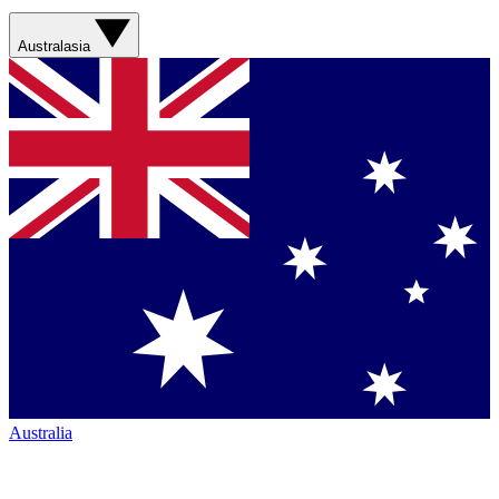
Australasia
Australia