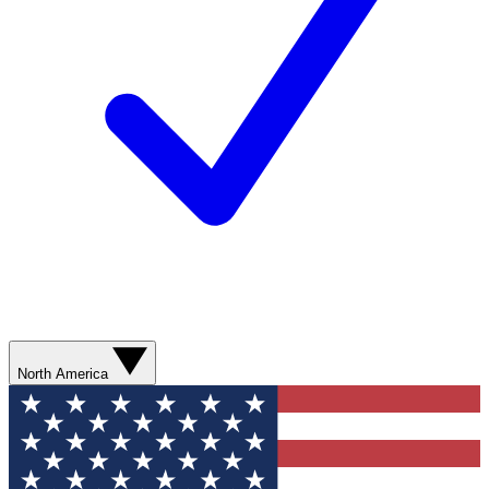
North America