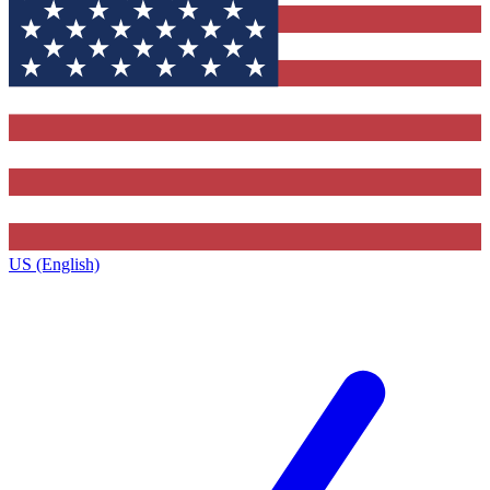
US (English)