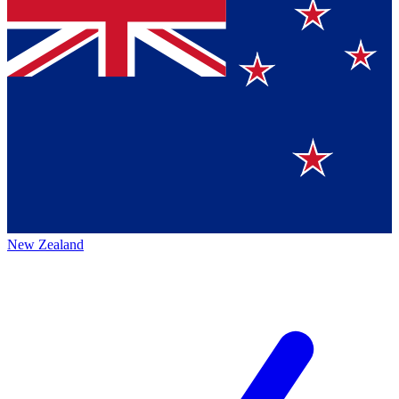
New Zealand