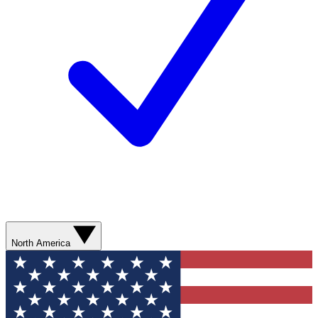
North America