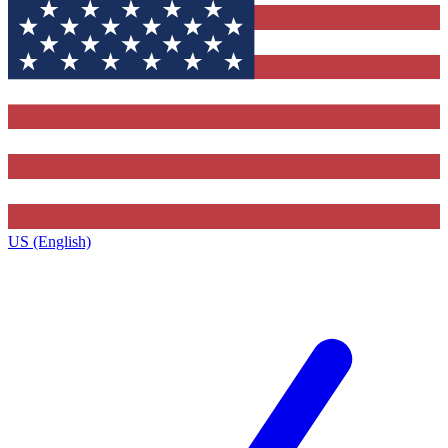
US (English)